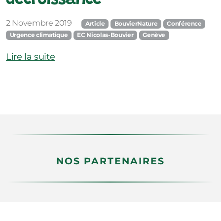
décroissance
2 Novembre 2019
Article
BouvierNature
Conférence
Urgence climatique
EC Nicolas-Bouvier
Genève
Lire la suite
NOS PARTENAIRES