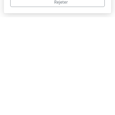
Rejeter
BouvierNature
Rue de Saint-Jean 60 - 1203 Genève
info[at]bouviernature.ch