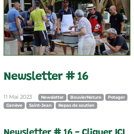
Ressources pédagogiques
Newsletter # 16
11 Mai 2023
Newsletter
BouvierNature
Potager
Genève
Saint-Jean
Repas de soutien
Newsletter # 16 -
Cliquer ICI