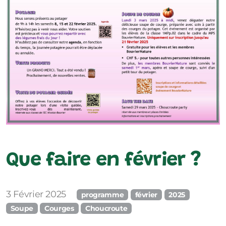
Ressources pédagogiques
Que faire en février ?
3 Février 2025
programme
février
2025
Soupe
Courges
Choucroute